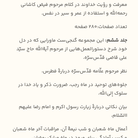
معرفت و رؤیت خداوند در کلام مرحوم فیض کاشانی
رحمه‌الله و استفاده از عمر و سیر در نفس.
تعداد صفحات:280 صفحه
جلد ششم:
این مجموعه گنجی‌ست ماورایی که در دل
خود شرح دستورالعمل‌هایی از مرحوم آیة‌الله حاج سیّد
علی قاضی قدّس‌سرّه،
نظر مرحوم علّامه قدّس‌سرّه دربارۀ فطرس،
جلوه‌های توحید در ماه رجب، ضرورت ذکر و یاد خدا در
سلوک إلی‌الله،
بیان نکاتی دربارۀ زیارت رسول اکرم و امام رضا علیهم
ا‌السّلام،
أعمال ماه شعبان و شب نیمۀ آن، مراقبات آخر ماه شعبان
و کسب آمادگی برای ورود در ماه مبارک رمضان،