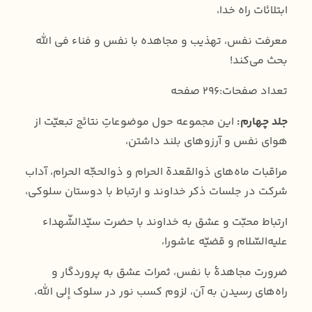
ابتلائات راه خدا،
معرفت نفس، تهذیب و مجاهده با نفس و فناء فی الله
بحث می‌کند!
تعداد صفحات:296 صفحه
جلد چهارم:
این مجموعه حول موضوعاتِ نتائج تبعیّت از
هوای نفس و آرزوهای بلند داشتن،
مراقبات ماه‌های ذوالقعدة الحرام و ذوالحجّه الحرام، آداب
شرکت در جلسات ذکر خداوند و ارتباط با دوستان سلوکی،
ارتباط محبّت و عشق به خداوند با حضرت سیّدالشّهداء
علیه‌السّلام و قضیّه عاشورا،
ضرورت مجاهدۀ با نفس، ثمرات عشق به پروردگار و
راه‌های رسیدن به آن، لزوم کسب نور در سلوک إلی الله،