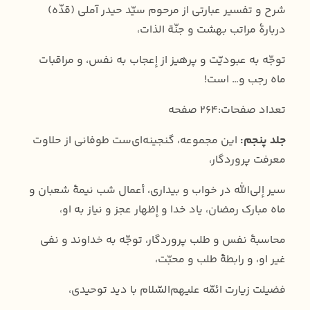
شرح و تفسیر عبارتی از مرحوم سیّد حیدر آملی (قدّه)
دربارۀ مراتب بهشت و جنّة الذات،
توجّه به عبودیّت و پرهیز از إعجاب به نفس، و مراقبات
ماه رجب و… است!
تعداد صفحات:264 صفحه
جلد پنجم:
این مجموعه، گنجینه‌ای‌ست طوفانی از حلاوت
معرفت پروردگار،
سیر إلی‌الله در خواب و بیداری، أعمال شب نیمۀ شعبان و
ماه مبارک رمضان، یاد خدا و إظهار عجز و نیاز به او،
محاسبۀ نفس و طلب پروردگار، توجّه به خداوند و نفی
غیر او، و رابطۀ طلب و محبّت،
فضیلت زیارت ائمّه علیهم‌السّلام با دید توحیدی،