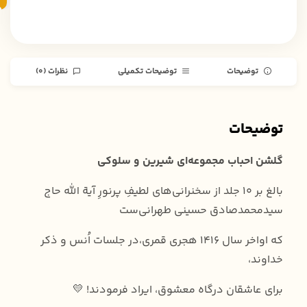
خ
توضیحات
توضیحات تکمیلی
نظرات (0)
توضیحات
گلشن احباب مجموعه‌ای شیرین و سلوکی
بالغ بر ۱۰ جلد از سخنرانی‌های لطیفِ پرنورِ آیة الله حاج
سیدمحمدصادق حسینی طهرانی‌ست
که اواخر سال 1416 هجری قمری،در جلسات اُنس و ذکر
خداوند،
برای عاشقان درگاه معشوق، ایراد فرمودند! 💛