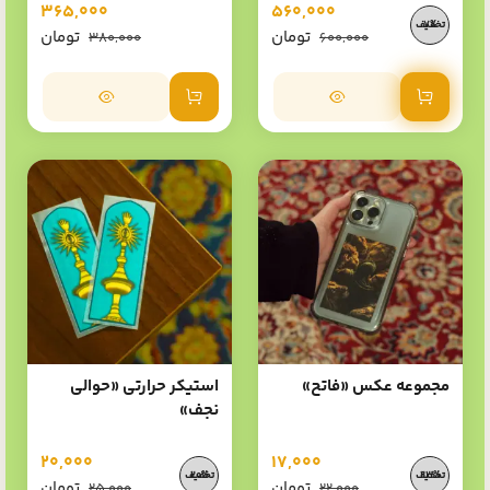
365,000
560,000
7%
تومان
تومان
380,000
600,000
افزودن به سبد خرید
افزودن به سبد خرید
مجموعه عکس «فاتح»
استیکر حرارتی «حوالی
نجف»
20,000
17,000
20%
23%
تومان
تومان
25,000
22,000