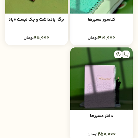
کلاسور مسیرها
برگه یادداشت و چک لیست «یاد آر»
65,000
410,000
تومان
تومان
دفتر مسیرها
250,000
تومان