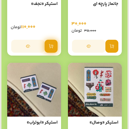
جانماز پارچه ای
استیکر «نجف»
30,000
110,000
تومان
تومان
35,000
افزودن به سبد خرید
افزودن به سبد خرید
استیکر «وصال»
استیکر «ابوتراب»