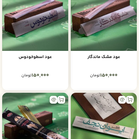
عود مشک ماندگار
عود اسطوخودوس
150,000
150,000
تومان
تومان