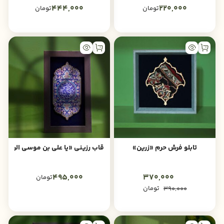
444,000
220,000
تومان
تومان
تابلو فرش حرم «زرین»
قاب رزینی «یا علی بن موسی الرضا»
495,000
370,000
تومان
تومان
390,000