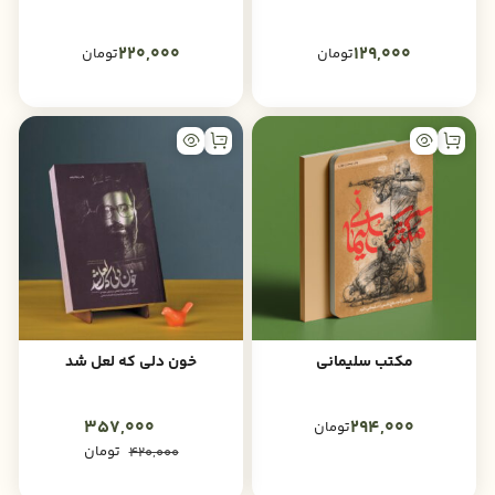
220,000
129,000
تومان
تومان
مکتب سلیمانی
خون دلی که لعل شد
357,000
294,000
تومان
تومان
420,000