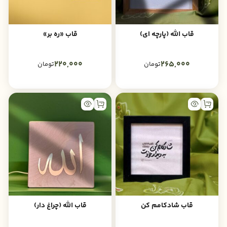
قاب الله (پارچه ای)
قاب «ره بر»
220,000
265,000
تومان
تومان
قاب شادکامم کن
قاب الله (چراغ دار)