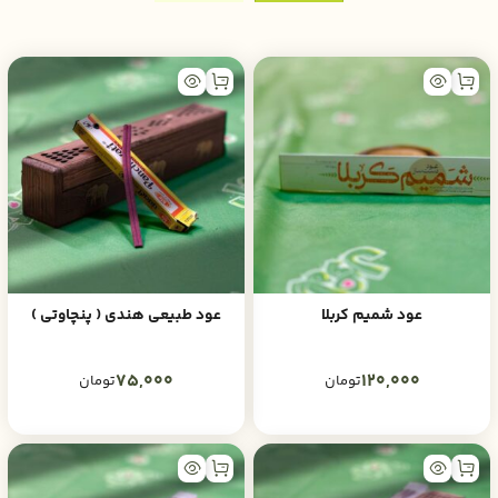
عود شمیم کربلا
عود طبیعی هندی ( پنچاوتی )
75,000
120,000
تومان
تومان