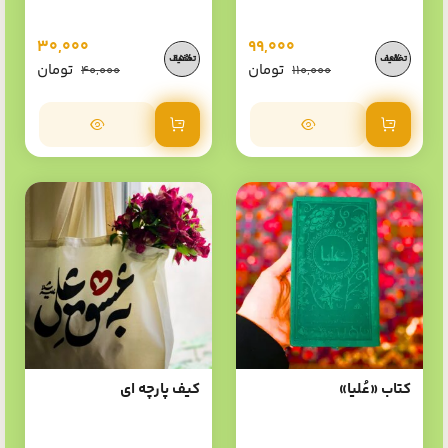
30,000
99,000
25%
10%
تومان
تومان
40,000
110,000
افزودن به سبد خرید
افزودن به سبد خرید
کتاب «عُلیا»
کیف پارچه ای