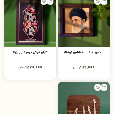
مجموعه قاب «عاشق ترها»
تابلو فرش حرم «ایوان»
570,000
126,000
تومان
تومان