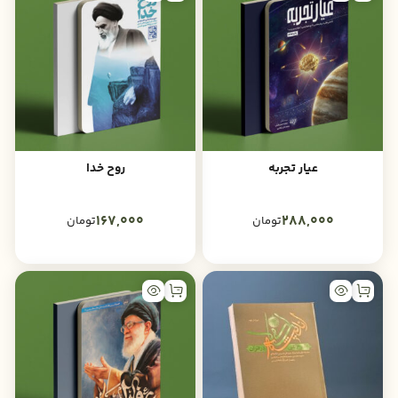
عیار تجربه
روح خدا
167,000
288,000
تومان
تومان