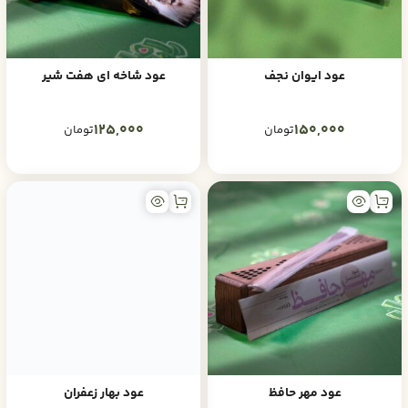
عود ایوان نجف
عود شاخه ای هفت شیر
125,000
150,000
تومان
تومان
عود مهر حافظ
عود بهار زعفران