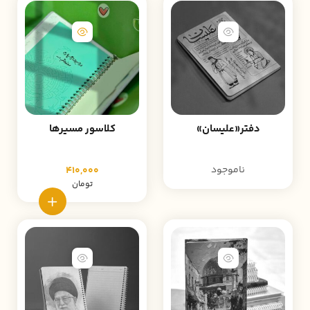
دفتر«علیسان»
کلاسور مسیرها
ناموجود
410,000
تومان