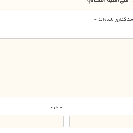
علی(علیه السلام)””
مت‌گذاری شده‌اند
*
ایمیل
*