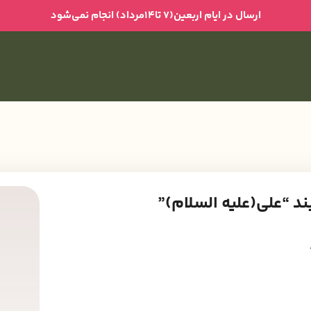
ارسال در ایام اربعین(۷ تا۱۴مرداد) انجام نمی‌شود
ند “علی(علیه السلام)”