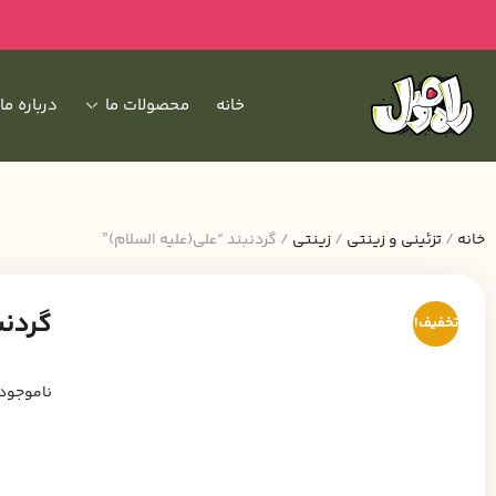
خانه
محصولات ما
درباره ما
خانه
/
تزئینی و زینتی
/
زینتی
/ گردنبند “علی(علیه السلام)”
گردنب
تخفیف!
ناموجود