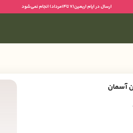
ارسال در ایام اربعین(۷ تا۱۴مرداد) انجام نمی‌شود
ن آسمان