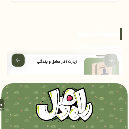
محصولات مرتبط
زیارت آغاز عشق و بندگی
52,000
تومان
12تا18)