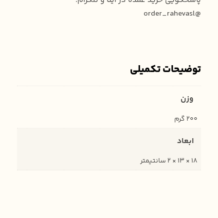
پاسخگویی خرید عمده در ایتا و تلگرام:
@order_rahevasl
توضیحات تکمیلی
وزن
200 گرم
ابعاد
18 × 13 × 2 سانتیمتر