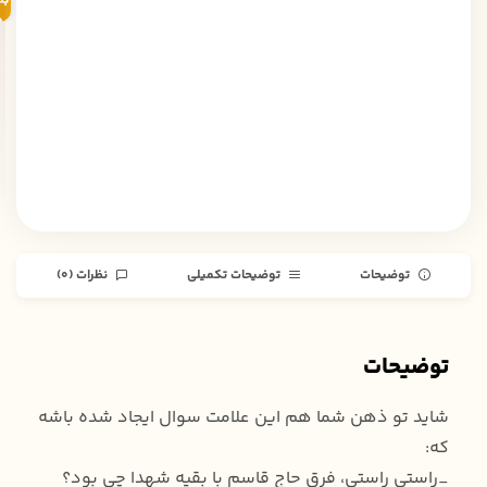
به
خ
توضیحات
توضیحات تکمیلی
نظرات (0)
توضیحات
شاید تو ذهن شما هم این علامت سوال ایجاد شده باشه
که:
_راستی راستی، فرق حاج قاسم با بقیه شهدا چی بود؟