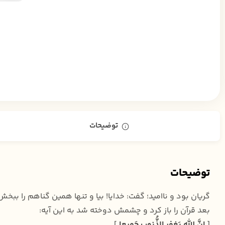
توضیحات
توضیحات
گریان بود و ناامید؛ گفت: خدایا! بیا و تنها همین گناهم را ببخ
بعد قرآن را باز کرد و چشمش دوخته شد به این آیه:
[
اِنَّ الله یَغفِر الذُّنوب جَمیعا
]