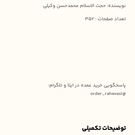
نویسنده: حجت الاسلام محمدحسن وکیلی
تعداد صفحات : 352
پاسخگویی خرید عمده در ایتا و تلگرام:
@order_rahevasl
توضیحات تکمیلی