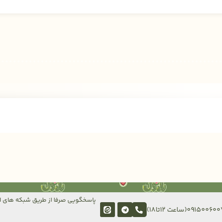
پاسخگویی صرفا از طریق شبکه های ا
091500(ساعت 12تا18)