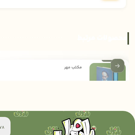
محصولات مرتبط
مکتب مهر
172,000
تومان
60078