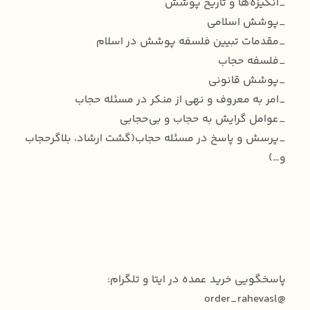
_انگیزه‌ها و تاریخ پوشش
_پوشش اسلامی
_مقدمات تبیین فلسفه پوشش در اسلام
_فلسفه حجاب
_پوشش قانونی
_امر به معروف و نهی از منکر در مسئله حجاب
_عوامل گرایش به حجاب و بی‌حجابی
_پرسش و پاسخ در مسئله حجاب(گشت ارشاد، بلاگرحجاب
و…)
پاسخگویی خرید عمده در ایتا و تلگرام:
@order_rahevasl