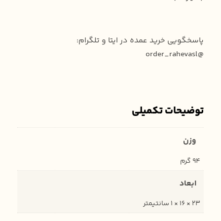
پاسخگویی خرید عمده در ایتا و تلگرام:
@order_rahevasl
توضیحات تکمیلی
وزن
94 گرم
ابعاد
23 × 16 × 1 سانتیمتر