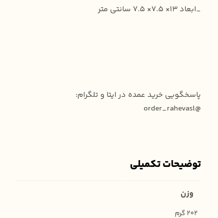
_ابعاد ۱۳× ۷.۵× ۷.۵ سانتی متر
پاسخگویی خرید عمده در ایتا و تلگرام:
@order_rahevasl
توضیحات تکمیلی
وزن
202 گرم