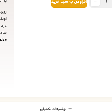
به ا
افزودن به سبد خرید
روی 
اونق
درد 
ساده
«دلم
توضیحات تکمیلی