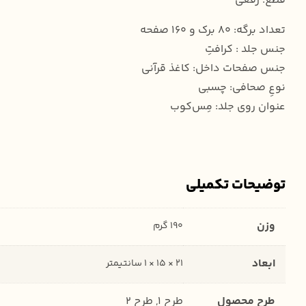
قطع: رقعی
تعداد برگه: 80 برک و 160 صفحه
جنس جلد : کرافتِ
جنس صفحات داخل: کاغذ قرآنی
نوعِ صحافی: چسبی
عنوان روی جلد: مِس‌کوب
توضیحات تکمیلی
وزن
190 گرم
ابعاد
21 × 15 × 1 سانتیمتر
طرح محصول
طرح 1, طرح 2