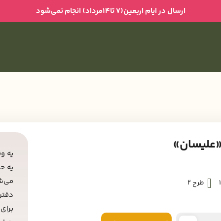
ارسال در ایام اربعین(۷ تا۱۴مرداد) انجام نمی‌شود
«علیسان»
یه و
یه ح
می‌
طرح 2
دفتر
برای