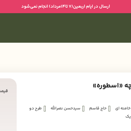
ارسال در ایام اربعین(۷ تا۱۴مرداد) انجام نمی‌شود
چه «اسطوره»
قیمت
خامنه ای
حاج قاسم
سیدحسن نصرالله
طرح دو
یک