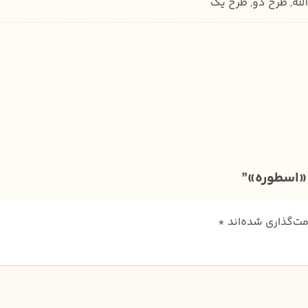
لله, طرح دو, طرح یک
«اسطوره»”
مت‌گذاری شده‌اند
*