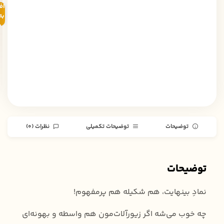
اف
به
خ
توضیحات
توضیحات تکمیلی
نظرات (0)
توضیحات
نمادِ بینهایت، هم شکیله هم‌ پرمفهوم!
چه خوب می‌شه اگر زیورآلات‌مون هم واسطه و بهونه‌ای