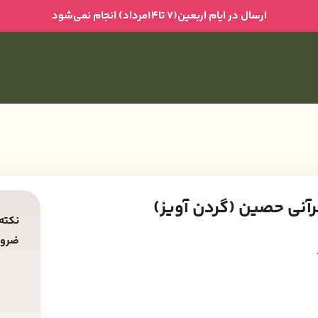
ارسال در ایام اربعین(۷ تا۱۴مرداد) انجام نمی‌شود
رآنی حصین (گردن آویز)
نکته 
ضرور