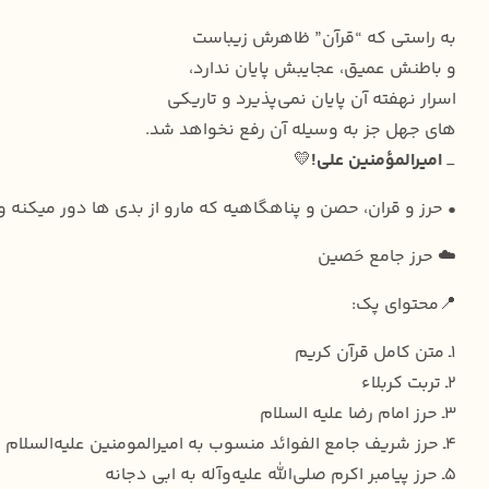
به راستى که “قرآن” ظاهرش زیباست
و باطنش عمیق، عجایبش پایان ندارد،
اسرار نهفته آن پایان نمى‌پذیرد و تاریکى
هاى جهل جز به وسیله آن رفع نخواهد شد.
_
امیرالمؤمنین علی!
💛
• حرز و قران، حصن و پناهگاهیه که مارو از بدی ها دور میکنه 
☁️ حرز جامع حَصین
📍محتوای پک:
۱ـ متن کامل قرآن کریم
۲ـ تربت کربلاء
۳ـ حرز امام رضا علیه السلام
۴ـ حرز شریف جامع الفوائد منسوب به امیرالمومنین علیه‌السلام
۵ـ حرز پیامبر اکرم صلی‌الله علیه‌و‌آله به ابی دجانه