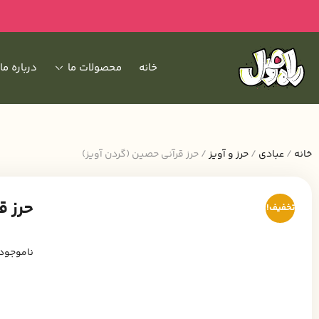
خانه
محصولات ما
درباره ما
خانه
/
عبادی
/
حرز و آویز
/ حرز قرآنی حصین (گردن آویز)
حرز ق
تخفیف!
ناموجود