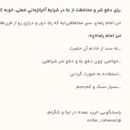
ب
رای دفع شر و محافظت از بلا در شرایط آخرالزمانیِ فعلی، خوبه 
حرز امام رضا‌ع، سپر محافظتی‌‌ایه که راهِ دور و درازی رو از قرن
حرز امام رضا‌«ع»:
_به سند از خادم آن حضرت
_خواصی چون دفع بلا و دفع شر شیاطین
_استفاده به صورت گردنی
_بسیار سبک و کم‌حجم
پاسخگویی خرید عمده در ایتا و تلگرام:
@order_rahevasl