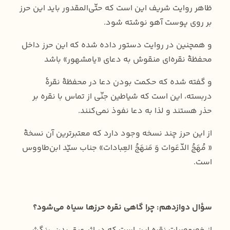
ظاهر روایت شریف این است که حتّی‌المقدور باید این حرز
بر روی پوست آهو نوشته شود.
و همچنین در روایت دستور داده شده که این حرز داخل
محفظۀ‌ نقره‌ای منقوش به دعای «یامشهور» باشد
و گفته شده که حکمت بودن دعا در محفظۀ نقرۀ
دربسته‌، این است که شیاطین جنّی از تماس با نقره بر
حذر هستند و لذا به دعا نفوذ نمی‌کنند.
از این حرز چند نسخه وجود دارد که معتبرترین آن نسخۀ
« مُهَجُ الدّعَوات وَ مَنهَجُ العِبادات‏» جناب سیّد ابن‌طاووس
است.
سؤال دوازدهم: چرا گاهی نقره حرزها سیاه می‌شود؟