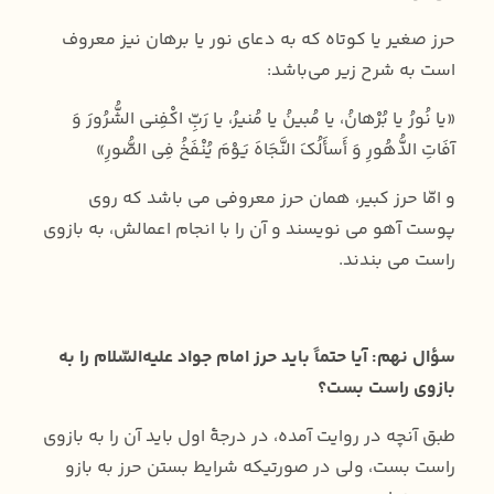
حرز صغیر یا کوتاه که به دعای نور یا برهان نیز معروف
است به شرح زیر می‌باشد:
«یا نُورُ یا بُرْهانُ، یا مُبینُ یا مُنیرُ، یا رَبِّ اکْفِنی الشُّرُورَ وَ
آفَاتِ الدُّهُورِ وَ أَسأَلُکَ النَّجَاهَ یَوْمَ یُنْفَخُ فِی الصُّورِ»
و امّا حرز کبیر، همان حرز معروفی می باشد که روی
پوست آهو می نویسند و آن را با انجام اعمالش، به بازوی
راست می بندند.
سؤال نهم: آیا حتماً باید حرز امام جواد عليه‌السّلام را به
بازوی راست بست؟
طبق آنچه در روایت آمده، در درجۀ اول باید آن را به بازوی
راست بست، ولی در صورتیکه شرایط بستن حرز به بازو