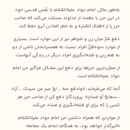
به‌طور مثال: امام جواد علیه‌السّلام با نَفَس قدسی خود
در این حرز با عظمت از خداوند مسئلت می‌کند که صاحب
حرز را از «هَتک السّتر» و به خطر افتادن آبرو حفظ کند.
دفع شرّ میان زن و شوهر نیز از این موارد است. بسیاری
از موارد سوءظنّ افراد نسبت به همسرانشان ناشی از دو‌
به‌ هم‌ زنی و فتنه‌انگیزی افراد دیگر در زندگی آنهاست.
از مجرّب‌ترین حرزها برای دفع این مشکل فراگیر حرز امام
جواد علیه‌السّلام است.️
آنجا که می‌فرماید: «وادفَع عنه … ایّ عبدٍ مِن عبيدك … أراد
…سعايةٍ أو فسادٍ». پروردگارا دفع کن از صاحب حرز هر
کسی‌ را که برای او فتنه‌انگیزی و فساد می‌کند.
از مواردی که همراه داشتن حرز امام جواد علیه‌السّلام
تاثیرگذار خواهد بود، به هنگام انجام یک معامله