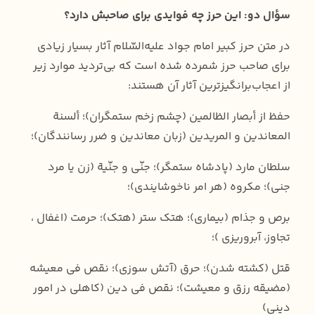
سؤال دو: این حرز چه فوایدی برای صاحبش دارد؟
در متن حرز کبیر امام جواد علیه‌السّلام آثار بسیار زیادی
برای صاحب حرز شمرده شده است که بی‌تردید موارد زیر
از اعجاب‌برانگیزترین آثار آن هستند:
حفظ از أبصار الظالمین (چشم زخم ستمگران)؛ ألسنة
المعاندین و المریدین (زبان معاندین و ضرر رسانندگان)؛
سلطان مارد (پادشاه ستمگر)؛ جنّی و جنّیة (‌زن یا مرد
جنی)؛ مکروه (‌هر امر ناخوشایندی)؛
برص و جذام (‌بیماری)؛ هتک ستر (‌هتک)؛ حرمت (اغفال ،
تجاوز، آبروریزی )؛
قتل (کشته شدن)؛ حرق (‌آتش سوزی)؛‌ نقص فی معیشه
(‌مضیقه رزق و معیشت)؛ نقص فی دین (کاهلی در امور
دینی)