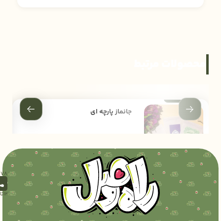
محصولات مرتبط
جانماز پارچه ای
30,000
تومان
35,000
12تا18)