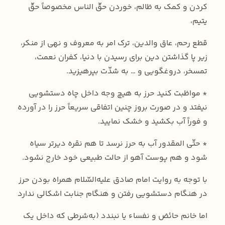
کردن و کمک به ظالم، خوردن حقّ الناس مخصوصاً حقّ
یتیم،
قطع رحم، عاق والدین، ترک امر به معروف و نهی از منکر،
زیر پا گذاشتن دین برای رسیدن با دنیا، کفران نعمت،
تمسخر، دروغگویی و … به شدّت بپرهیزید.
* مواظبت کنید حرز به هیچ وجه داخل چاه دستشویی
نیفتد و در صورت بروز چنین اتفاقی سریعاً حرز را در آورده
و فوراً آب بکشید و خشک نمایید.
* حتّی المقدور آب به حرز نرسد تا هم نقره دیرتر سیاه
شود و هم پوست آهو از حالت طبیعی خود خارج نشود.
با توجه به روایت امام صادق علیه‌السّلام همراه بودن حرز
در هنگام دستشویی رفتن و هنگام جنابت اشکالی ندارد
اما خانم حائض و نفساء یا نبندد (به‌شرطی که داخل یک