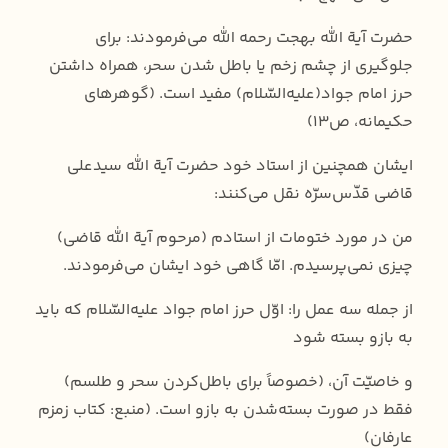
حضرت آیة الله بهجت رحمه الله می‌فرمودند: برای
جلوگیری از چشم زخم یا باطل شدن سحر، همراه داشتن
حرز امام جواد(علیه‌السّلام) مفید است. (گوهرهای
حکیمانه، ص13)
ایشان همچنین از استاد خود حضرت آیة الله سیدعلی
قاضی قدّس‌سرّه نقل می‌کنند:
من در مورد ختومات از استادم (مرحوم آية الله قاضی)
چيزی نمی‌پرسيدم. امّا گاهی خود ايشان می‌فرمودند.
از جمله سه عمل را: اوّل حرز امام جواد عليه‌السّلام كه بايد
به بازو بسته شود
و خاصيّت آن، (خصوصاً برای باطل‌كردن سحر و طلسم)
فقط در صورت بسته‌شدن به بازو است. (منبع: کتاب زمزم
عارفان)