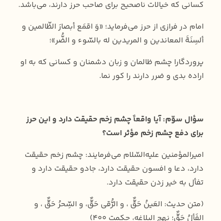
کسانی که خیالات ناصحیح برای صاحب حرز دارند، می‌باشد.
امام در فرازی از حرز می‌فرماید؛ «وَ اقمَع أبصارَ الظّالمين و
ألسِنَةَ المعاندين و المريدين له بالسّوء و الضُّر»؛
‌پروردگارا چشم ظالمان و زبان دشمنان و کسانی که به او
اراده بدی و ضرر دارند را کور نما.
سؤال سوّم: آیا واقعاً چشم زخم حقیقت دارد و این حرز
برای دفع چشم زخم مؤثر است؟
امیرالمؤمنین علیه‌السّلام می‌فرمایند: چشم زخم حقيقت
دارد، دعا و افسون حقيقت دارد، جادو حقيقت دارد و
تفأل به خیر زدن حقيقت دارد.
(️متن حدیث: العَينُ حَقٌّ ، و الرُّقى حَقٌّ، و السِّحرُ حَقٌّ ، و
الفَألُ حَقٌّ؛ نهج البلاغه، حکمت ۴۰۰)