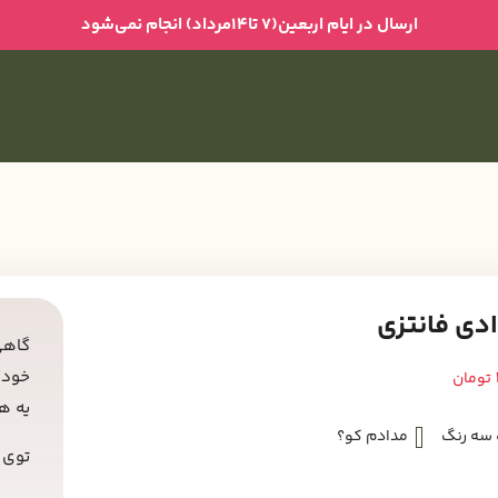
ارسال در ایام اربعین(۷ تا۱۴مرداد) انجام نمی‌شود
دی فانتزی
گاهی
خودک
تومان
یه ه
 سه رنگ
مدادم کو؟
توی 