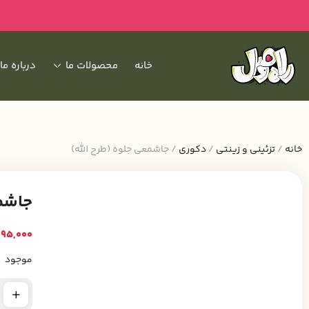
خانه
محصولات ما
درباره ما
خانه
/
تزئینی و زینتی
/
دکوری
/ جاشمعی جلوه (طرح الله)
جاشمع
95,000
موجود