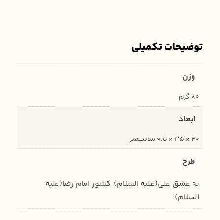
توضیحات تکمیلی
وزن
80 گرم
ابعاد
40 × 35 × 0.5 سانتیمتر
طرح
به عشق علی(علیه السلام), کشور امام رضا(علیه
السلام)