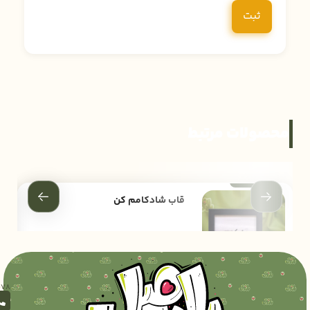
محصولات مرتبط
قاب شادکامم کن
220,000
تومان