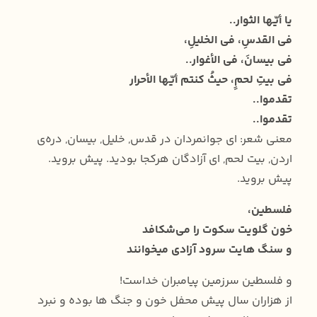
يا أيّها الثوار..
في القدسِ، في الخليلِ،
في بيسانَ، في الأغوار..
في بيتِ لحمٍ، حيثُ كنتم أيّها الأحرار
تقدموا..
تقدموا..
معنی شعر: ای جوانمردان در قدس, خلیل, بیسان, دره‌ی
اردن, بیت لحم, ای آزادگان هرکجا بودید. پیش بروید.
پیش بروید.
فلسطین،
خون گلویت سکوت را می‌شکافد
و سنگ هایت سرود آزادی میخوانند
و فلسطین سرزمین پیامبران خداست!
از هزاران سال پیش محفل خون و جنگ ها بوده و نبرد