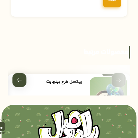
محصولات مرتبط
پیکسل طرح بینهایت
10,000
تومان
12تا18)