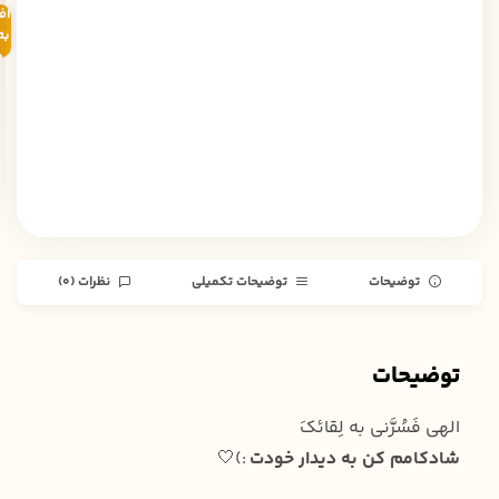
اف
به
خ
توضیحات
توضیحات تکمیلی
نظرات (0)
توضیحات
الهی فَسُرَّنی به لِقائکَ
شادکامم کن به دیدار خودت
:)🤍