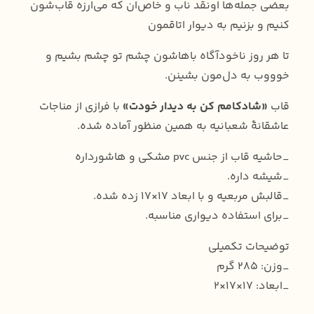
بعضی جمله‌ها اونقد ناب و خاص‌ان که می‌ارزه قاب‌شون
کنیم و بزنیم به دیوار اتاقمون
تا هر روز ناخودآگاه باهاشون چشم تو چشم بشیم و
خوووب به دل‌مون بشینن.
قاب
«شادکامم کن به دیدار خودت»
با فرازی از مناجات
عاشقانهٔ شعبانیه به همین منظور آماده شده.
_حاشیه قاب‌ از جنس pvc مشکی و هاشورداره
_شیشه داره.
_قالبش مربعیه و با ابعاد ۱۷×۱۷ زده شده.
_برای استفاده دیواری مناسبه.
توضیحات تکمیلی
_وزن: ۲۸۵ گرم
_ابعاد: ۱۷×۱۷×۲