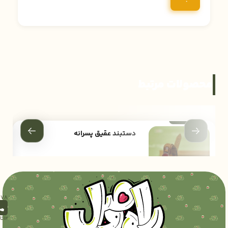
محصولات مرتبط
دستبند عقیق پسرانه
540,000
تومان
12تا18)