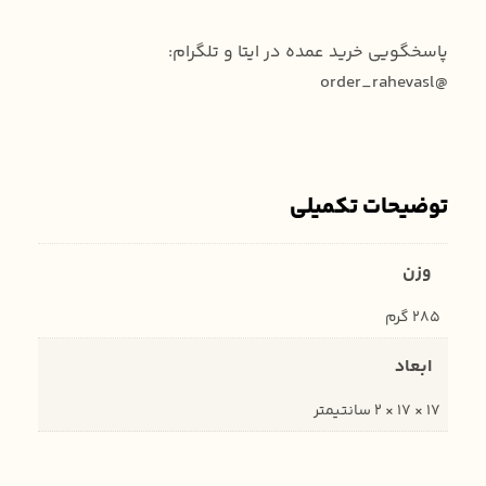
پاسخگویی خرید عمده در ایتا و تلگرام:
@order_rahevasl
توضیحات تکمیلی
وزن
285 گرم
ابعاد
17 × 17 × 2 سانتیمتر