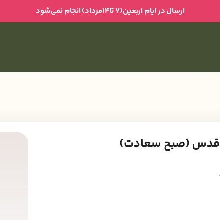
ارسال در ایام اربعین(۷ تا۱۴مرداد) انجام نمی‌شود
و قدس (صبح سعادت)