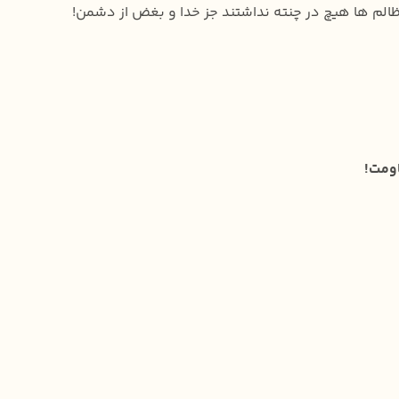
ظالم ها هیچ در چنته نداشتند جز خدا و بغض از دشمن!
ومت!