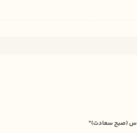
قدس (صبح سعادت)”