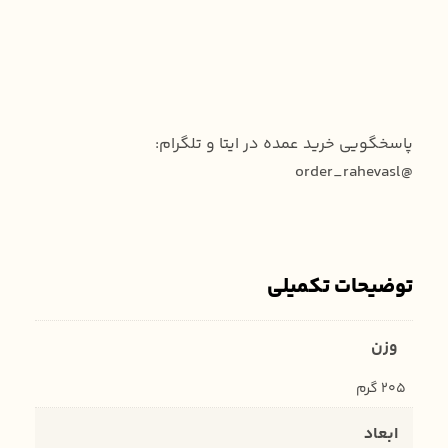
پاسخگویی خرید عمده در ایتا و تلگرام:
@order_rahevasl
توضیحات تکمیلی
وزن
205 گرم
ابعاد