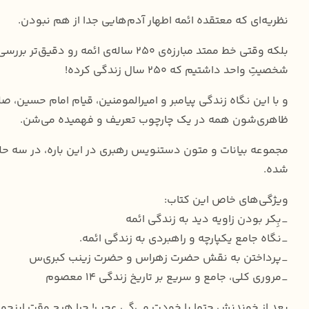
نظریه‌ای که معتقده ائمه اطهار آدم‌هایی جدا از هم نبودن.
بلکه وقتی خط ممتد مبارزه‌ی ۲۵۰ سا
شخصیتِ واحد داشتیم که ۲۵۰ سال زندگی کرده!
و با این نگاه زندگی پیامبر و امیرالمومنین، قیام امام حسین،
ظاهری‌شون همه در یک چارچوب تعریف و فهمیده می‌شن.
شده.
ویژگی‌های خاص این کتاب:
_بِکر بودن زاویه دید به زندگی ائمه
_نگاه جامع یکپارچه و راهبردی به زندگی ائمه.
_پرداختن به نقش حضرت زهرا‌س و حضرت زینب کبری‌س
_مروری کلی، جامع و سریع بر تاریخ زندگی ۱۴ معصوم
بعد از خوندنش حتما با خودت می‌گی عجب! چرا هیچ وقت اینجور