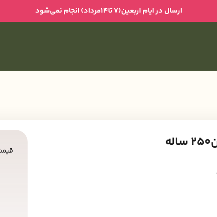
ارسال در ایام اربعین(۷ تا۱۴مرداد) انجام نمی‌شود
له
قیمت