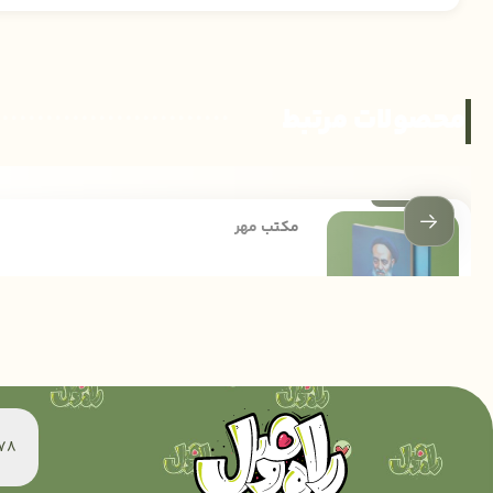
محصولات مرتبط
مکتب مهر
172,000
تومان
60078