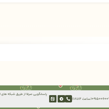
پاسخگویی صرفا از طریق شبکه های ا
091500(ساعت 12تا18)