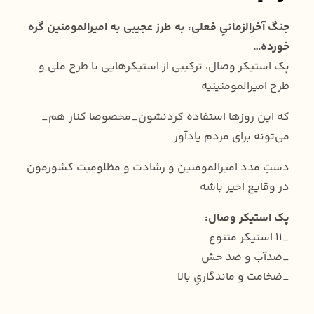
جنگ آخرالزمانیِ فعلی، به طرز عجیبی به امیرالمومنین گره
خورده…
پک استیکر وصال، ترکیبی از استیکرهایی با طرح ملی و
طرح امیرالمومنینیه
که این روزها استفاده کردنشون_مخصوصا کنار هم_
می‌تونه برای مردم یادآور
دستِ مدد امیرالمومنین و رشادت و مظلومیت‌ کشورمون
در وقایع اخیر باشه
پک استیکر وصال:
_۱۱ استیکر متنوع
_ضدآب و ضد خش
_ضخامت و ماندگاریِ بالا