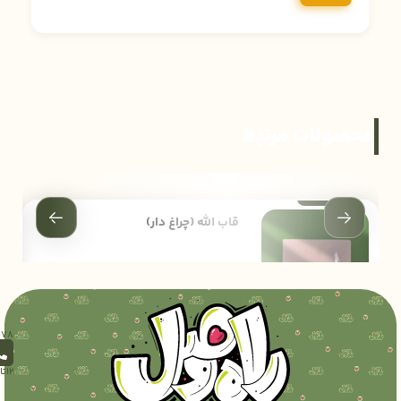
محصولات مرتبط
قاب الله (چراغ دار)
444,000
تومان
12تا18)