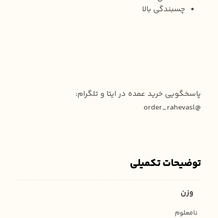
چسبندگی بالا
پاسخگویی خرید عمده در ایتا و تلگرام:
@order_rahevasl
توضیحات تکمیلی
وزن
نامعلوم