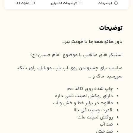
توضیحات
توضیحات تکمیلی
نظرات (0)
توضیحات
باور هاتو همه جا با خودت ببر…
استیکر های مذهبی با موضوع امام حسین (ع)
مناسب برای چسبوندن روی لپ تاپ، موبایل، پاور بانک،
سررسید، ماگ و …
چاپ شده روی کاغذ pvc
دارای روکش لمینت شنی داره
مقاوم در برابر خط و خش و آب
قدرت چسبندگی بالا
روکش لمینت مات
ضد آب
ضد خش