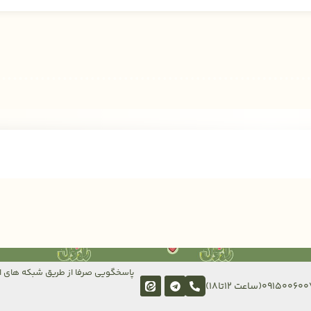
پاسخگویی صرفا از طریق شبکه های ا
091500(ساعت 12تا18)