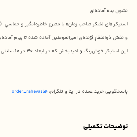
نشون بده آماده‌ای!
استیکر «ای لشکر صاحب زمان» با مصرع خاطره‌انگیز و حماسیِ《
و نقش ذوالفقارِ بُرّنده‌ی امیرالمومنین آماده شده تا پیام آما
این استیکر خوش‌رنگ و امیدبخش که در ابعاد ۳۰ در ۱۰ سانتی‌متر تولید شده خیلی بیشتر از چیزی که فکر می‌کنین کاربرد داره!
پاسخگویی خرید عمده در ایتا و تلگرام:
@order_rahevasl
توضیحات تکمیلی