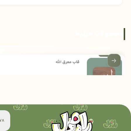
محصولات مرتبط
قاب معرق الله
95,000
تومان
60078