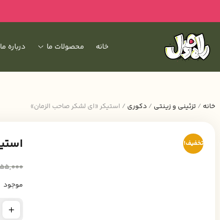
خانه
محصولات ما
درباره ما
خانه
/
تزئینی و زینتی
/
دکوری
/ استیکر «ای لشکر صاحب الزمان»
استیک
تخفیف!
55,000
موجود