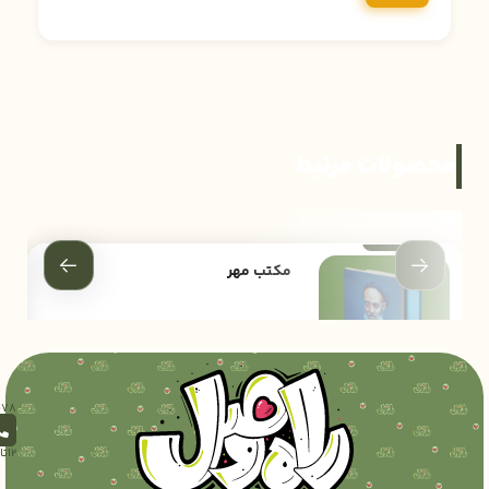
محصولات مرتبط
مکتب مهر
172,000
تومان
12تا18)