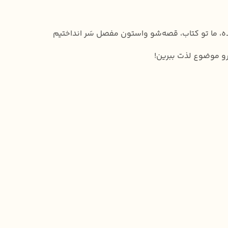
ه، ما تو کتاب، قصه‌شو واستون مفصل سَر انداختیم
 رو موضوع لذت ببرین!