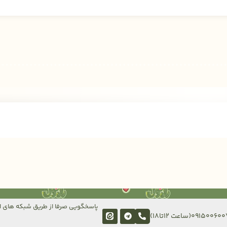
پاسخگویی صرفا از طریق شبکه های ا
091500(ساعت 12تا18)