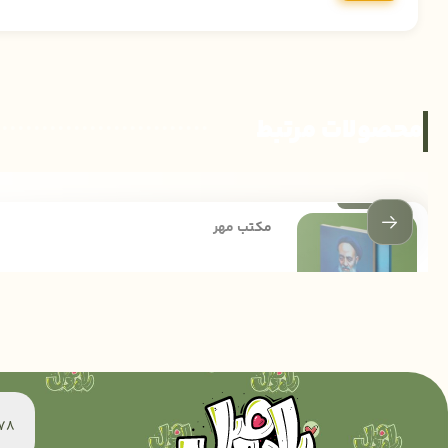
محصولات مرتبط
مکتب مهر
172,000
تومان
60078