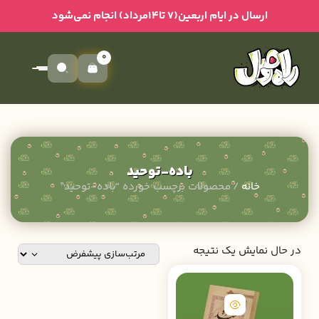
ارسال در ایام اربعین(۷ تا۱۴مرداد) انجام نمی‌شود
0
باده-توحید
خانه
/ محصولات برچسب خورده “باده-توحید”
در حال نمایش یک نتیجه