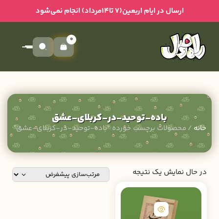
ارسال در ایام اربعین(۷ تا۱۴مرداد) انجام نمی‌شود
0
باده-توحید-در-کربلای-عشق
خانه
/ محصولات برچسب خورده “باده-توحید-در-کربلای-عشق”
در حال نمایش یک نتیجه