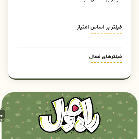
فیلتر بر اساس امتیاز
فیلترهای فعال
12تا18)