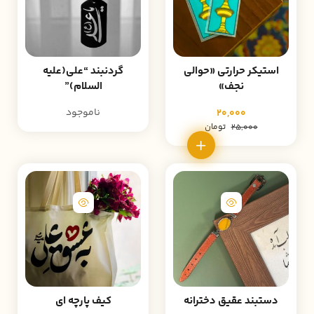
استیکر حرارتی «حوالی
گردنبند “علی(علیه
نجف»
السلام)”
ناموجود
20,000
تومان
25,000
دستبند عقیق دخترانه
کیف پارچه ای