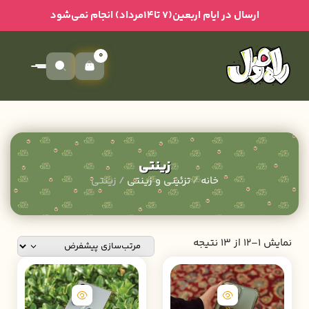
ارسال در ایام اربعین(۷ تا۱۴مرداد) انجام نمی‌شود
0
زینتی
خانه
/
تزئینی و زینتی
/ زینتی
نمایش 1–12 از 13 نتیجه