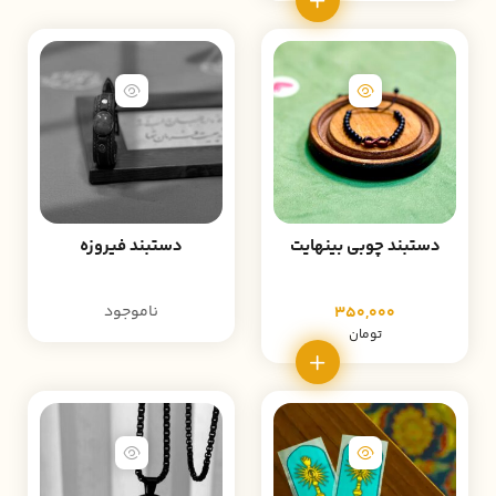
دستبند چوبی بینهایت
دستبند فیروزه
ناموجود
350,000
تومان