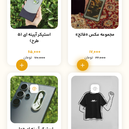
مجموعه عکس «فاتح»
استیکر آیینه ای (5
طرح)
65,000
17,000
تومان
تومان
70,000
22,000