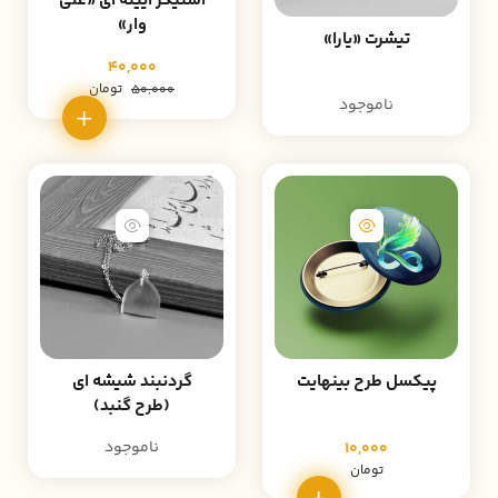
استیکر آیینه ای «علی
وار»
تیشرت «یارا»
40,000
تومان
50,000
ناموجود
پیکسل طرح بینهایت
گردنبند شیشه ای
(طرح گنبد)
ناموجود
10,000
تومان