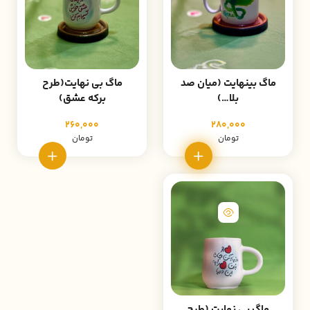
ماگ بینهایت (میان صد
ماگ بی نهایت(طرح
بلا…)
برکه عشق)
260,000
280,000
تومان
تومان
ماگ بی نهایت (طرح