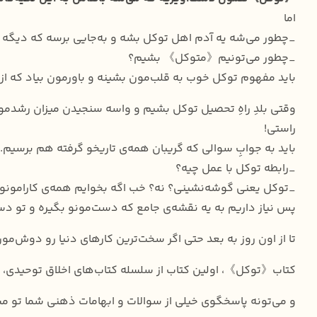
اما
_چطور می‌شه یه آدم اهل توکل بشه و به‌جایی برسه که دیگه 
_چطور می‌تونیم《متوکل》 بشیم؟
باید مفهوم توکل خوب به قلب‌مون بشینه و باورمون بیاد که 
وقتی بلدِ راهِ تحصیل توکل بشیم و واسه سنجیدن میزان رشدمو
راستی!
باید به جوابِ سوالی که گریبان همه‌ی تاریخو گرفته هم برسیم. 
_رابطه توکل با عمل چیه؟
_توکل یعنی گوشه‌نشینی؟ نه؟ خب اگه بخوایم همه‌ی کارامونو 
پس نیاز داریم به یه نقشه‌ی جامع که دست‌مونو بگیره و تو دس
تا از اون روز به بعد حتی اگر سخت‌ترین کارهای دنیا رو دوش‌مو
کتاب《توکل》، اولین کتاب از سلسله کتاب‌های اخلاق توحیدی، در چهار بخش 
و می‌تونه پاسخگوی خیلی از سوالات و ابهامات ذهنی شما تو م