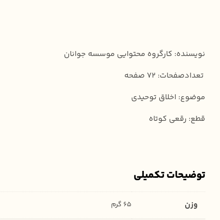
نویسنده: کارگروه محتوایی موسسه جوانان
تعدادصفحات: ۷۲ صفحه
موضوع: اخلاق توحیدی
قطع: رقعی کوتاه
توضیحات تکمیلی
وزن
65 گرم