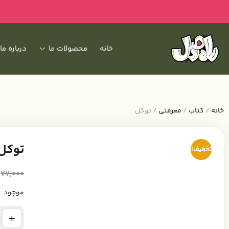
خانه
محصولات ما
درباره ما
خانه
/
کتاب
/
معرفتی
/ توکل
توکل
تخفیف!
77,000
موجود