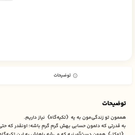
توضیحات
توضیحات
هممون تو زندگی‌مون به یه《تکیه‌گاه》نیاز داریم.
به قدرتی که دلمون حسابی بهش گرمِ گرمِ باشه؛ اونقدر که حتی ا
《توکل》همون دست‌آویزیه که می‌شه باهاش به این تکیه‌گاه، ت