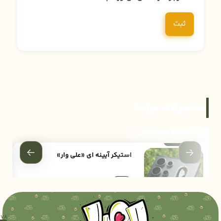
محصولات مرتبط
استیکر آیینه ای «علی وار»
40,000
20%
تومان
50,000