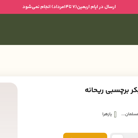
ارسال در ایام اربعین(۷ تا۱۴مرداد) انجام نمی‌شود
ر برچسبی ریحانه
مسلمان...
یازهرا